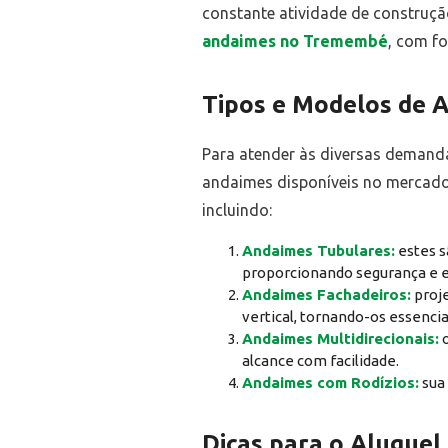
constante atividade de construçã
andaimes no Tremembé
, com f
Tipos e Modelos de 
Para atender às diversas demanda
andaimes disponíveis no mercado
incluindo:
Andaimes Tubulares:
estes s
proporcionando segurança e es
Andaimes Fachadeiros:
proje
vertical, tornando-os essenc
Andaimes Multidirecionais:
o
alcance com facilidade.
Andaimes com Rodízios:
sua 
Dicas para o Alugue