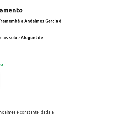
rçamento
 Tremembé
a
Andaimes Garcia
é
.
 mais sobre
Aluguel de
ão
 andaimes é constante, dada a