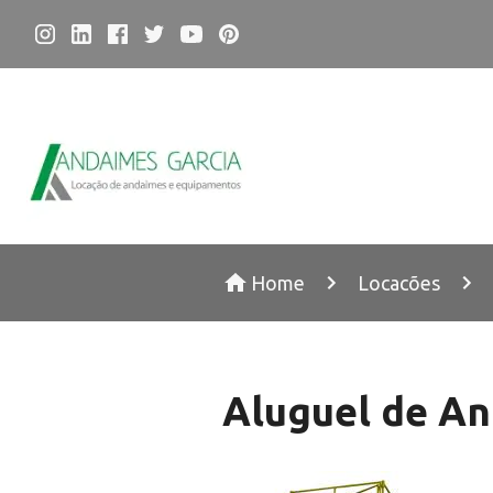
Home
Locacões
Aluguel de A