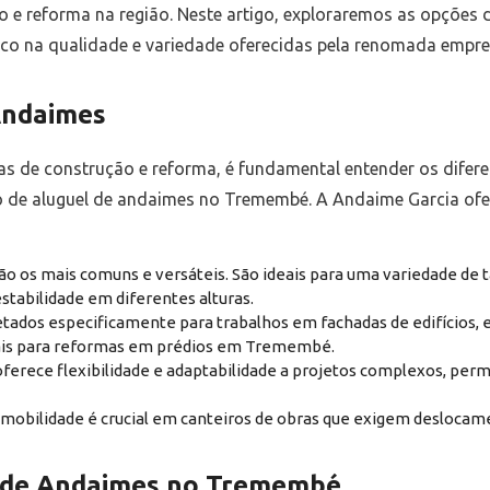
o e reforma na região. Neste artigo, exploraremos as opções 
oco na qualidade e variedade oferecidas pela renomada empr
Andaimes
s de construção e reforma, é fundamental entender os difere
 de aluguel de andaimes no Tremembé. A Andaime Garcia of
ão os mais comuns e versáteis. São ideais para uma variedade de 
tabilidade em diferentes alturas.
tados especificamente para trabalhos em fachadas de edifícios, 
iais para reformas em prédios em Tremembé.
ferece flexibilidade e adaptabilidade a projetos complexos, permit
mobilidade é crucial em canteiros de obras que exigem deslocam
l de Andaimes no Tremembé