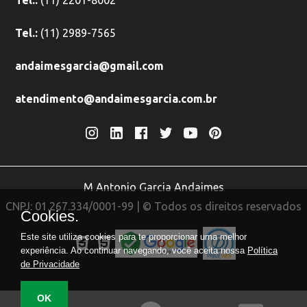
Tel.:
(11) 2201-8002
Tel.:
(11) 2989-7565
andaimesgarcia@gmail.com
atendimento@andaimesgarcia.com.br
M Antonio Garcia Andaimes
CNPJ: 01.267.334/0001-99 | © Todos os direitos reservados
Cookies.
Este site utiliza cookies para te proporcionar uma melhor
experiência. Ao continuar navegando, você aceita nossa
Política
de Privacidade
OK