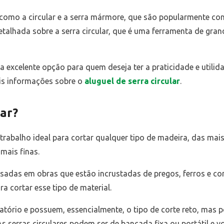
como a circular e a serra mármore, que são popularmente co
etalhada sobre a serra circular, que é uma ferramenta de gra
 excelente opção para quem deseja ter a praticidade e utili
ais informações sobre o
aluguel de serra circular
.
lar?
e trabalho ideal para cortar qualquer tipo de madeira, das mai
 mais finas.
das em obras que estão incrustadas de pregos, ferros e concr
 cortar esse tipo de material.
atório e possuem, essencialmente, o tipo de corte reto, mas 
 serras circulares podem ser de bancada fixa ou portátil e v