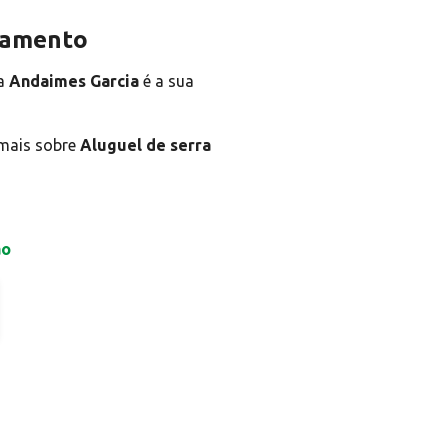
rçamento
a
Andaimes Garcia
é a sua
 mais sobre
Aluguel de serra
ão