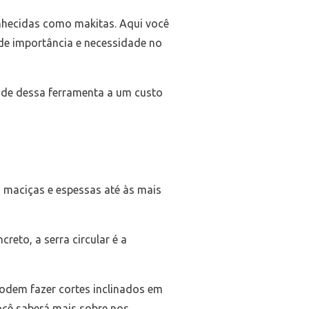
nhecidas como makitas. Aqui você
nde importância e necessidade no
dade dessa ferramenta a um custo
s maciças e espessas até às mais
eto, a serra circular é a
podem fazer cortes inclinados em
ocê saberá mais sobre nos