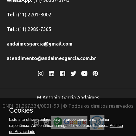
WhatsApp:
(11) 98387-3745
Tel.:
(11) 2201-8002
Tel.:
(11) 2989-7565
andaimesgarcia@gmail.com
atendimento@andaimesgarcia.com.br
M Antonio Garcia Andaimes
CNPJ: 01.267.334/0001-99 | © Todos os direitos reservados
Cookies.
Este site utiliza cookies para te proporcionar uma melhor
experiência. Ao continuar navegando, você aceita nossa
Política
de Privacidade