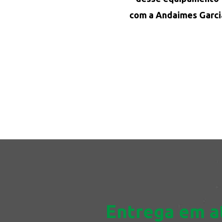
com a Andaimes Garci
Entrega em a