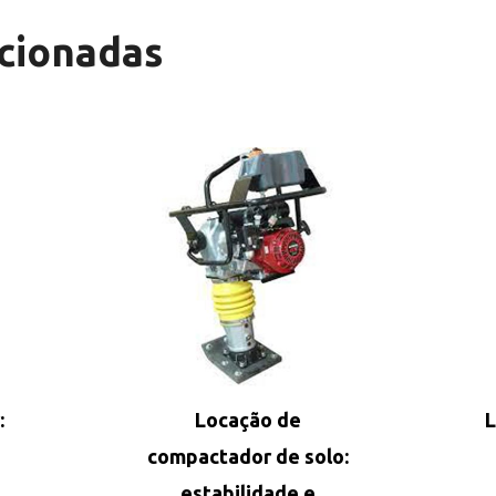
cionadas
:
Locação de
L
compactador de solo:
estabilidade e