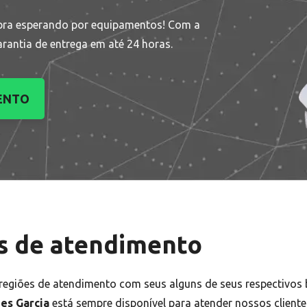
bra esperando por equipamentos! Com a
arantia de entrega em até 24 horas.
ENTO
s de atendimento
egiões de atendimento com seus alguns de seus respectivos 
es Garcia
está sempre disponível para atender nossos client