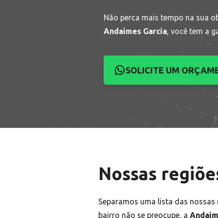
Não perca mais tempo na sua o
Andaimes Garcia
, você tem a g
SOLICITE UM ORÇAM
Nossas regiõe
Separamos uma lista das nossas r
bairro não se preocupe, a
Andaim