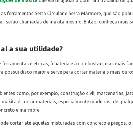
luguel de makita
que vai te ajudar a obter um trabalho de qu
o, as ferramentas Serra Circular e Serra Mármore, que são po
ui, serão chamadas de makita mesmo. Então, conheça mais sob
al a sua utilidade?
ferramentas elétricas, à bateria e à combustão, e as mais f
ra possui disco maior e serve para cortar materiais mais duros
ientes como, por exemplo, construção civil, marcenarias, ja
 da makita é cortar materiais, especialmente madeiras, de qua
oncreto e mármore.
ode cortar até aquelas misturadas com concreto e pregos, o