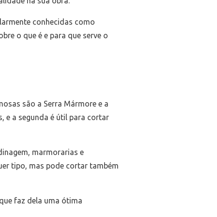
alidade na sua obra.
pularmente conhecidas como
re o que é e para que serve o
amosas são a Serra Mármore e a
, e a segunda é útil para cortar
rdinagem, marmorarias e
lquer tipo, mas pode cortar também
 que faz dela uma ótima